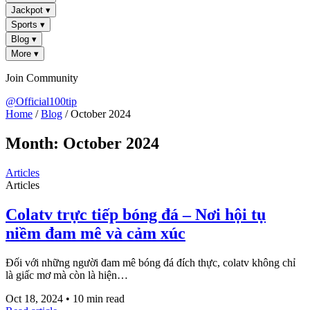
Jackpot
▾
Sports
▾
Blog
▾
More
▾
Join Community
@Official100tip
Home
/
Blog
/
October 2024
Month: October 2024
Articles
Articles
Colatv trực tiếp bóng đá – Nơi hội tụ
niềm đam mê và cảm xúc
Đối với những người đam mê bóng đá đích thực, colatv không chỉ
là giấc mơ mà còn là hiện…
Oct 18, 2024 • 10 min read