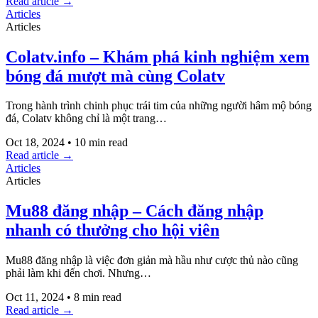
Read article →
Articles
Articles
Colatv.info – Khám phá kinh nghiệm xem
bóng đá mượt mà cùng Colatv
Trong hành trình chinh phục trái tim của những người hâm mộ bóng
đá, Colatv không chỉ là một trang…
Oct 18, 2024 • 10 min read
Read article →
Articles
Articles
Mu88 đăng nhập – Cách đăng nhập
nhanh có thưởng cho hội viên
Mu88 đăng nhập là việc đơn giản mà hầu như cược thủ nào cũng
phải làm khi đến chơi. Nhưng…
Oct 11, 2024 • 8 min read
Read article →