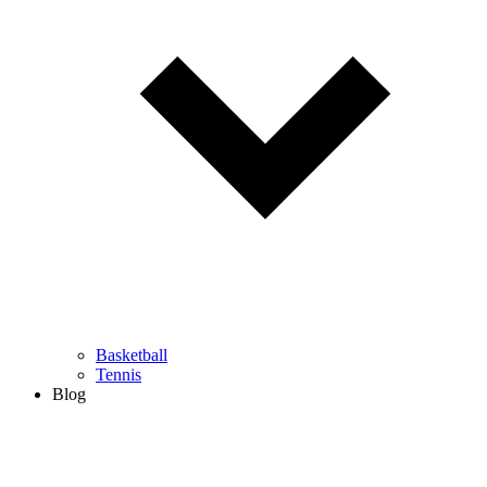
Basketball
Tennis
Blog