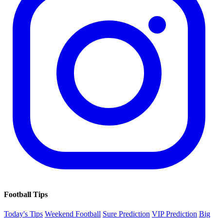
Football Tips
Today's Tips
Weekend Football
Sure Prediction
VIP Prediction
Big