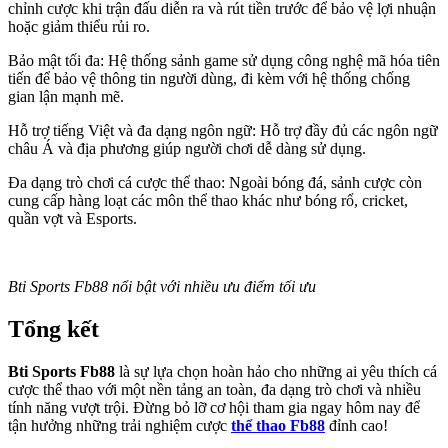
chỉnh cược khi trận đấu diễn ra và rút tiền trước để bảo vệ lợi nhuận
hoặc giảm thiểu rủi ro​.
Bảo mật tối đa: Hệ thống sảnh game sử dụng công nghệ mã hóa tiên
tiến để bảo vệ thông tin người dùng, đi kèm với hệ thống chống
gian lận mạnh mẽ.
Hỗ trợ tiếng Việt và đa dạng ngôn ngữ: Hỗ trợ đầy đủ các ngôn ngữ
châu Á và địa phương giúp người chơi dễ dàng sử dụng.
Đa dạng trò chơi cá cược thể thao: Ngoài bóng đá, sảnh cược còn
cung cấp hàng loạt các môn thể thao khác như bóng rổ, cricket,
quần vợt và Esports​.
Bti Sports Fb88 nổi bật với nhiều ưu điểm tối ưu
Tổng kết
Bti Sports Fb88
là sự lựa chọn hoàn hảo cho những ai yêu thích cá
cược thể thao với một nền tảng an toàn, đa dạng trò chơi và nhiều
tính năng vượt trội. Đừng bỏ lỡ cơ hội tham gia ngay hôm nay để
tận hưởng những trải nghiệm cược
thể thao Fb88
đỉnh cao!