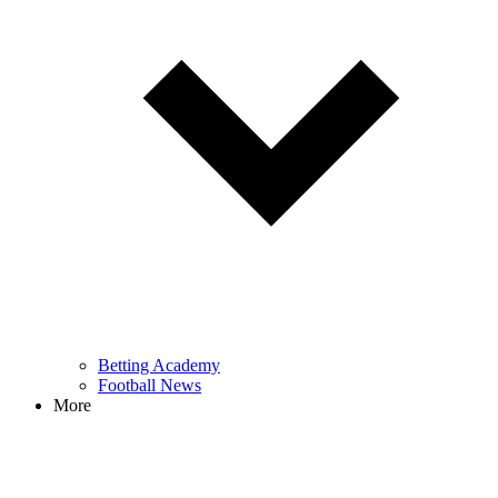
Betting Academy
Football News
More