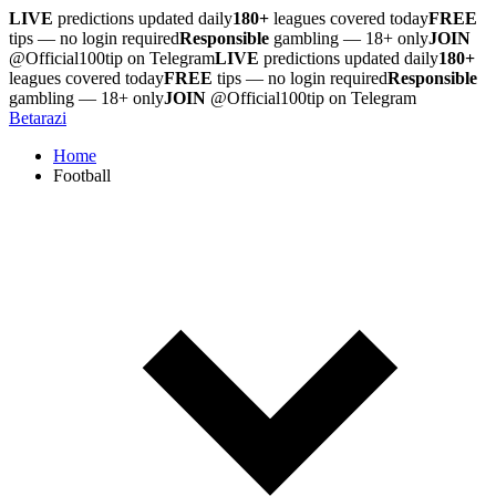
LIVE
predictions updated daily
180+
leagues covered today
FREE
tips — no login required
Responsible
gambling — 18+ only
JOIN
@Official100tip on Telegram
LIVE
predictions updated daily
180+
leagues covered today
FREE
tips — no login required
Responsible
gambling — 18+ only
JOIN
@Official100tip on Telegram
Betar
azi
Home
Football