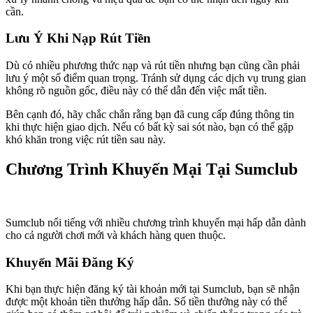
cần.
Lưu Ý Khi Nạp Rút Tiền
Dù có nhiều phương thức nạp và rút tiền nhưng bạn cũng cần phải
lưu ý một số điểm quan trọng. Tránh sử dụng các dịch vụ trung gian
không rõ nguồn gốc, điều này có thể dẫn đến việc mất tiền.
Bên cạnh đó, hãy chắc chắn rằng bạn đã cung cấp đúng thông tin
khi thực hiện giao dịch. Nếu có bất kỳ sai sót nào, bạn có thể gặp
khó khăn trong việc rút tiền sau này.
Chương Trình Khuyến Mại Tại Sumclub
Sumclub nổi tiếng với nhiều chương trình khuyến mại hấp dẫn dành
cho cả người chơi mới và khách hàng quen thuộc.
Khuyến Mãi Đăng Ký
Khi bạn thực hiện đăng ký tài khoản mới tại Sumclub, bạn sẽ nhận
được một khoản tiền thưởng hấp dẫn. Số tiền thưởng này có thể