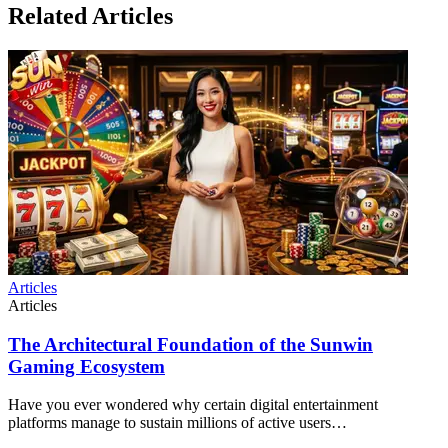
Related Articles
Articles
Articles
The Architectural Foundation of the Sunwin
Gaming Ecosystem
Have you ever wondered why certain digital entertainment
platforms manage to sustain millions of active users…