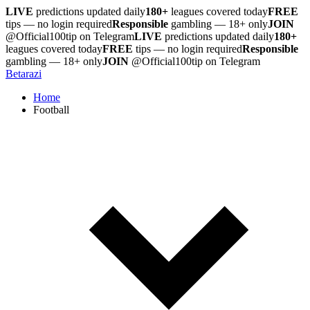
LIVE
predictions updated daily
180+
leagues covered today
FREE
tips — no login required
Responsible
gambling — 18+ only
JOIN
@Official100tip on Telegram
LIVE
predictions updated daily
180+
leagues covered today
FREE
tips — no login required
Responsible
gambling — 18+ only
JOIN
@Official100tip on Telegram
Betar
azi
Home
Football