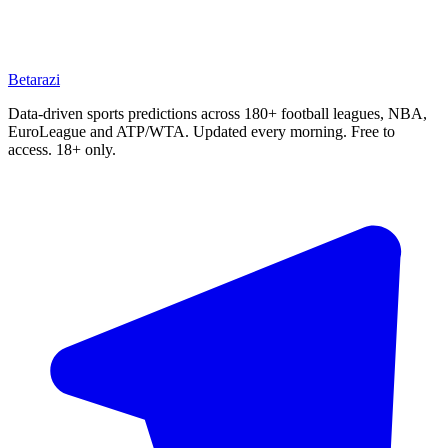
Betar
azi
Data-driven sports predictions across 180+ football leagues, NBA,
EuroLeague and ATP/WTA. Updated every morning. Free to
access. 18+ only.