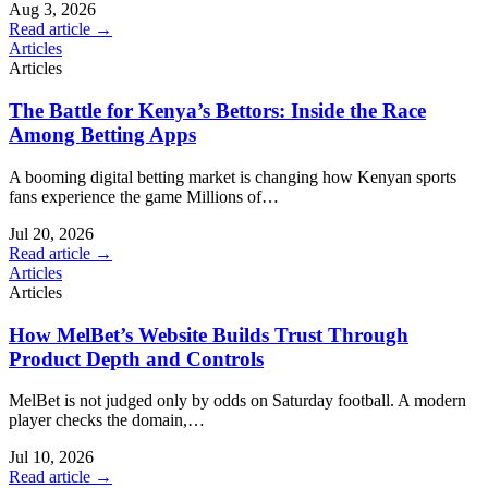
Aug 3, 2026
Read article →
Articles
Articles
The Battle for Kenya’s Bettors: Inside the Race
Among Betting Apps
A booming digital betting market is changing how Kenyan sports
fans experience the game Millions of…
Jul 20, 2026
Read article →
Articles
Articles
How MelBet’s Website Builds Trust Through
Product Depth and Controls
MelBet is not judged only by odds on Saturday football. A modern
player checks the domain,…
Jul 10, 2026
Read article →