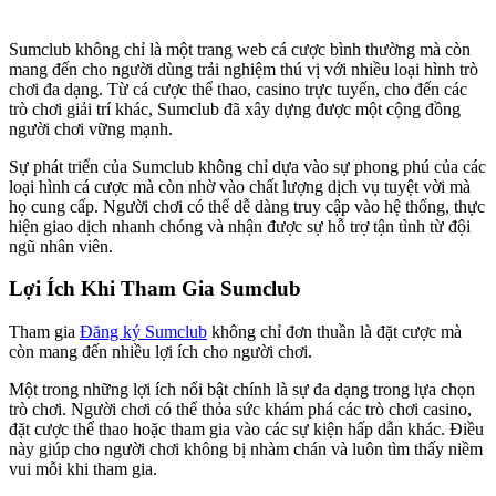
Sumclub không chỉ là một trang web cá cược bình thường mà còn
mang đến cho người dùng trải nghiệm thú vị với nhiều loại hình trò
chơi đa dạng. Từ cá cược thể thao, casino trực tuyến, cho đến các
trò chơi giải trí khác, Sumclub đã xây dựng được một cộng đồng
người chơi vững mạnh.
Sự phát triển của Sumclub không chỉ dựa vào sự phong phú của các
loại hình cá cược mà còn nhờ vào chất lượng dịch vụ tuyệt vời mà
họ cung cấp. Người chơi có thể dễ dàng truy cập vào hệ thống, thực
hiện giao dịch nhanh chóng và nhận được sự hỗ trợ tận tình từ đội
ngũ nhân viên.
Lợi Ích Khi Tham Gia Sumclub
Tham gia
Đăng ký Sumclub
không chỉ đơn thuần là đặt cược mà
còn mang đến nhiều lợi ích cho người chơi.
Một trong những lợi ích nổi bật chính là sự đa dạng trong lựa chọn
trò chơi. Người chơi có thể thỏa sức khám phá các trò chơi casino,
đặt cược thể thao hoặc tham gia vào các sự kiện hấp dẫn khác. Điều
này giúp cho người chơi không bị nhàm chán và luôn tìm thấy niềm
vui mỗi khi tham gia.