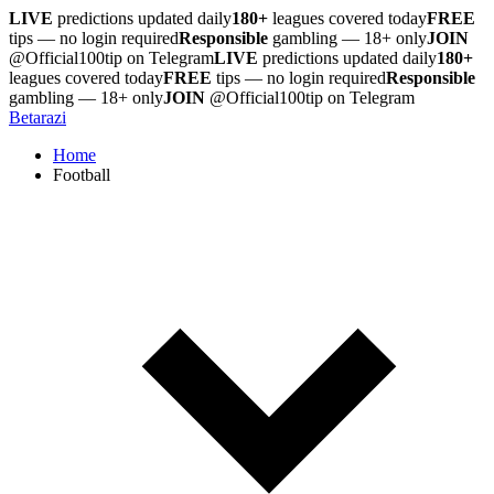
LIVE
predictions updated daily
180+
leagues covered today
FREE
tips — no login required
Responsible
gambling — 18+ only
JOIN
@Official100tip on Telegram
LIVE
predictions updated daily
180+
leagues covered today
FREE
tips — no login required
Responsible
gambling — 18+ only
JOIN
@Official100tip on Telegram
Betar
azi
Home
Football