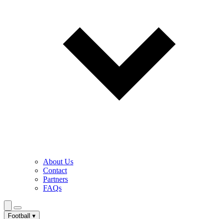
About Us
Contact
Partners
FAQs
Football
▾