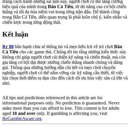
Bằng cách tránh những sai lầm này, người chơi có thể tăng cường
hiệu quả của mình trong
Bắn Cá Tiên
, từ đó nâng cao cơ hội chiến
thắng và tối đa hóa niềm vui trong từng trận đấu. Để thành công
trong Bắn Cá Tiên, điều quan trọng là phải luôn chú ý, kiên nhẫn và
chiến lược trong từng động thái.
Kết luận
Rr 88
hân hạnh chia sẻ thông tin và mẹo hữu ích về trò chơi
Bắn
Cá Tiên
cho các game thủ. Chúng tôi tin rằng những kiến thức này
không chỉ giúp người chơi cải thiện kỹ năng và chiến thuật, mà còn
gia tăng cơ hội đạt được những chiến thắng nhanh chóng và đáng
giá. Thông qua những hướng dẫn chi tiết và mẹo chơi chuyên
nghiệp, người chơi có thể nắm vững các kỹ năng cần thiết, từ việc
lựa chọn thời điểm ra đạn cho đến cách tối ưu hóa việc săn cá lớn và
nhỏ.
All tips and predictions referenced in this article are for
informational purposes only. No prediction is guaranteed. Never
stake more than you can afford to lose. This content is for adults
aged
18 and over
only. If gambling is affecting you, visit
BeGambleAware.org
.