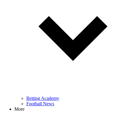
Betting Academy
Football News
More