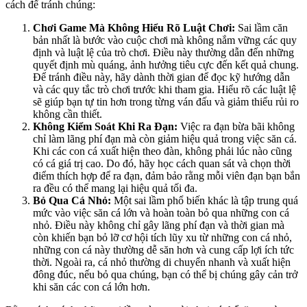
cách để tránh chúng:
Chơi Game Mà Không Hiểu Rõ Luật Chơi:
Sai lầm căn
bản nhất là bước vào cuộc chơi mà không nắm vững các quy
định và luật lệ của trò chơi. Điều này thường dẫn đến những
quyết định mù quáng, ảnh hưởng tiêu cực đến kết quả chung.
Để tránh điều này, hãy dành thời gian để đọc kỹ hướng dẫn
và các quy tắc trò chơi trước khi tham gia. Hiểu rõ các luật lệ
sẽ giúp bạn tự tin hơn trong từng ván đấu và giảm thiểu rủi ro
không cần thiết.
Không Kiểm Soát Khi Ra Đạn:
Việc ra đạn bừa bãi không
chỉ làm lãng phí đạn mà còn giảm hiệu quả trong việc săn cá.
Khi các con cá xuất hiện theo đàn, không phải lúc nào cũng
có cá giá trị cao. Do đó, hãy học cách quan sát và chọn thời
điểm thích hợp để ra đạn, đảm bảo rằng mỗi viên đạn bạn bắn
ra đều có thể mang lại hiệu quả tối đa.
Bỏ Qua Cá Nhỏ:
Một sai lầm phổ biến khác là tập trung quá
mức vào việc săn cá lớn và hoàn toàn bỏ qua những con cá
nhỏ. Điều này không chỉ gây lãng phí đạn và thời gian mà
còn khiến bạn bỏ lỡ cơ hội tích lũy xu từ những con cá nhỏ,
những con cá này thường dễ săn hơn và cung cấp lợi ích tức
thời. Ngoài ra, cá nhỏ thường di chuyển nhanh và xuất hiện
đông đúc, nếu bỏ qua chúng, bạn có thể bị chúng gây cản trở
khi săn các con cá lớn hơn.