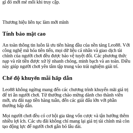
gì đó mới mẻ mỗi khi truy cập.
Thương hiệu liên tục làm mới mình
Tính bảo mật cao
An toàn thông tin luôn là ưu tiên hàng đầu của nền tảng Leo88. Với
công nghệ mã hóa tiên tiến, mọi dữ liệu cá nhân và giao dịch tài
chính của người chơi đều được bảo vệ tuyệt đối. Các phương thức
nạp và rút tiền được xử lý nhanh chóng, minh bạch và an toàn. Điều
này giúp người chơi yên tâm tập trung vào trải nghiệm giải trí.
Chế độ khuyến mãi hấp dẫn
Leo88 không ngừng mang đến các chương trình khuyến mãi giá trị
để tri ân người chơi. Từ thưởng chào mừng dành cho thành viên
mới, ưu đãi nạp tiền hàng tuần, đến các giải đấu lớn với phần
thưởng hấp dẫn.
Mọi người chơi đều có cơ hội gia tăng vốn cược và tận hưởng thêm
nhiều lợi ích. Các ưu đãi không chỉ mang lại giá trị tài chính mà còn
tạo động lực để người chơi gắn bó lâu dài.