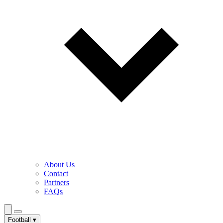
About Us
Contact
Partners
FAQs
Football
▾