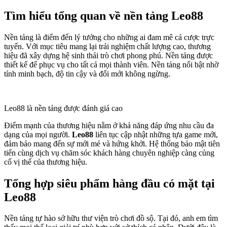
Tìm hiểu tổng quan về nền tảng Leo88
Nền tảng là điểm đến lý tưởng cho những ai đam mê cá cược trực
tuyến. Với mục tiêu mang lại trải nghiệm chất lượng cao, thương
hiệu đã xây dựng hệ sinh thái trò chơi phong phú. Nền tảng được
thiết kế để phục vụ cho tất cả mọi thành viên. Nền tảng nổi bật nhờ
tính minh bạch, độ tin cậy và đổi mới không ngừng.
Leo88 là nền tảng được đánh giá cao
Điểm mạnh của thương hiệu nằm ở khả năng đáp ứng nhu cầu đa
dạng của mọi người.
Leo88
liên tục cập nhật những tựa game mới,
đảm bảo mang đến sự mới mẻ và hứng khởi. Hệ thống bảo mật tiên
tiến cùng dịch vụ chăm sóc khách hàng chuyên nghiệp càng củng
cố vị thế của thương hiệu.
Tổng hợp siêu phẩm hàng đầu có mặt tại
Leo88
Nền tảng tự hào sở hữu thư viện trò chơi đồ sộ. Tại đó, anh em tìm