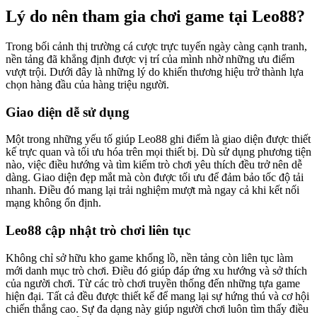
Lý do nên tham gia chơi game tại Leo88?
Trong bối cảnh thị trường cá cược trực tuyến ngày càng cạnh tranh,
nền tảng đã khẳng định được vị trí của mình nhờ những ưu điểm
vượt trội. Dưới đây là những lý do khiến thương hiệu trở thành lựa
chọn hàng đầu của hàng triệu người.
Giao diện dễ sử dụng
Một trong những yếu tố giúp Leo88 ghi điểm là giao diện được thiết
kế trực quan và tối ưu hóa trên mọi thiết bị. Dù sử dụng phương tiện
nào, việc điều hướng và tìm kiếm trò chơi yêu thích đều trở nên dễ
dàng. Giao diện đẹp mắt mà còn được tối ưu để đảm bảo tốc độ tải
nhanh. Điều đó mang lại trải nghiệm mượt mà ngay cả khi kết nối
mạng không ổn định.
Leo88 cập nhật trò chơi liên tục
Không chỉ sở hữu kho game khổng lồ, nền tảng còn liên tục làm
mới danh mục trò chơi. Điều đó giúp đáp ứng xu hướng và sở thích
của người chơi. Từ các trò chơi truyền thống đến những tựa game
hiện đại. Tất cả đều được thiết kế để mang lại sự hứng thú và cơ hội
chiến thắng cao. Sự đa dạng này giúp người chơi luôn tìm thấy điều