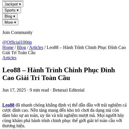
Jackpot
▾
Sports
▾
Blog
▾
More
▾
Join Community
@Official100tip
Home
/
Blog
/
Articles
/
Leo88 – Hành Trình Chinh Phục Đỉnh Cao
Giải Trí Toàn Cầu
Articles
Leo88 – Hành Trình Chinh Phục Đỉnh
Cao Giải Trí Toàn Cầu
Jun 17, 2025
·
9 min read
·
Betarazi Editorial
Leo88
đã nhanh chóng khẳng định vị thế dẫn đầu với trải nghiệm cá
cược đỉnh cao. Nền tảng mang đến kho trò chơi đa dạng mà còn
đảm bảo sự an toàn, uy tín và trải nghiệm mượt mà. Mọi người hãy
cùng khám phá hành trình chinh phục thế giới giải trí toàn cầu với
thương hiệu.