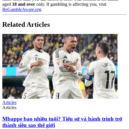
aged
18 and over
only. If gambling is affecting you, visit
BeGambleAware.org
.
Related Articles
Articles
Articles
Mbappe bao nhiều tuổi? Tiểu sử và hành trình trở
thành siêu sao thế giới