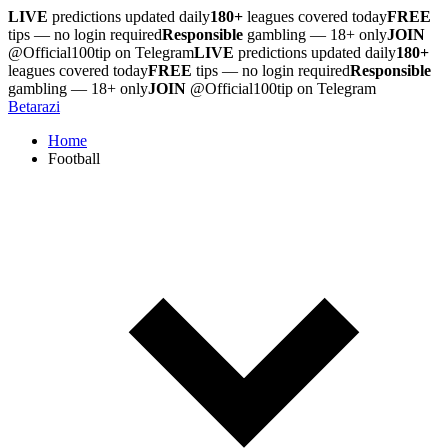
LIVE
predictions updated daily
180+
leagues covered today
FREE
tips — no login required
Responsible
gambling — 18+ only
JOIN
@Official100tip on Telegram
LIVE
predictions updated daily
180+
leagues covered today
FREE
tips — no login required
Responsible
gambling — 18+ only
JOIN
@Official100tip on Telegram
Betar
azi
Home
Football