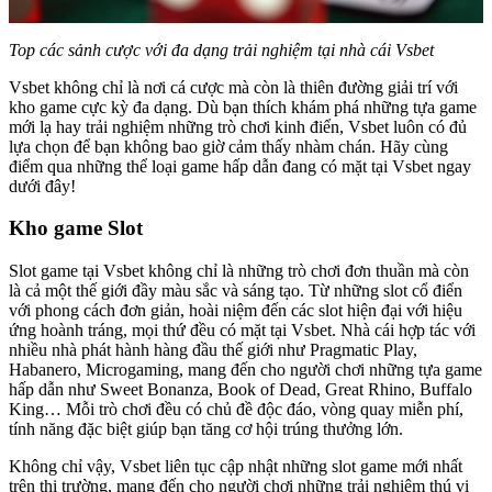
Top các sảnh cược với đa dạng trải nghiệm tại nhà cái Vsbet
Vsbet không chỉ là nơi cá cược mà còn là thiên đường giải trí với
kho game cực kỳ đa dạng. Dù bạn thích khám phá những tựa game
mới lạ hay trải nghiệm những trò chơi kinh điển, Vsbet luôn có đủ
lựa chọn để bạn không bao giờ cảm thấy nhàm chán. Hãy cùng
điểm qua những thể loại game hấp dẫn đang có mặt tại Vsbet ngay
dưới đây!
Kho game Slot
Slot game tại Vsbet không chỉ là những trò chơi đơn thuần mà còn
là cả một thế giới đầy màu sắc và sáng tạo. Từ những slot cổ điển
với phong cách đơn giản, hoài niệm đến các slot hiện đại với hiệu
ứng hoành tráng, mọi thứ đều có mặt tại Vsbet. Nhà cái hợp tác với
nhiều nhà phát hành hàng đầu thế giới như Pragmatic Play,
Habanero, Microgaming, mang đến cho người chơi những tựa game
hấp dẫn như Sweet Bonanza, Book of Dead, Great Rhino, Buffalo
King… Mỗi trò chơi đều có chủ đề độc đáo, vòng quay miễn phí,
tính năng đặc biệt giúp bạn tăng cơ hội trúng thưởng lớn.
Không chỉ vậy, Vsbet liên tục cập nhật những slot game mới nhất
trên thị trường, mang đến cho người chơi những trải nghiệm thú vị