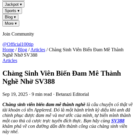
Jackpot
▾
Sports
▾
Blog
▾
More
▾
Join Community
@Official100tip
Home
/
Blog
/
Articles
/
Chàng Sinh Viên Biến Đam Mê Thành
Nghề Nhờ SV388
Articles
Chàng Sinh Viên Biến Đam Mê Thành
Nghề Nhờ SV388
Sep 19, 2025
·
9 min read
·
Betarazi Editorial
Chàng sinh viên biến đam mê thành nghề
là câu chuyện có thật về
tài khoản có tên Applered. Đó là một hành trình kỳ diệu khi anh đã
chinh phục được đam mê và mơ ước của mình, tự biến mình thành
một cao thủ cá cược trực tuyến đích thực. Bạn hãy cùng
SV388
khám phá về con đường dẫn đến thành công của chàng sinh viên
này nhé.