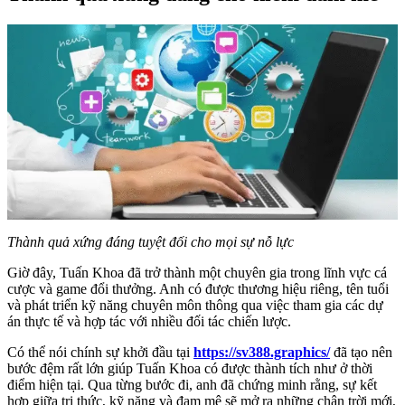
Thành quả xứng đáng tuyệt đối cho mọi sự nỗ lực
Giờ đây, Tuấn Khoa đã trở thành một chuyên gia trong lĩnh vực cá
cược và game đổi thưởng. Anh có được thương hiệu riêng, tên tuổi
và phát triển kỹ năng chuyên môn thông qua việc tham gia các dự
án thực tế và hợp tác với nhiều đối tác chiến lược.
Có thể nói chính sự khởi đầu tại
https://sv388.graphics/
đã tạo nên
bước đệm rất lớn giúp Tuấn Khoa có được thành tích như ở thời
điểm hiện tại. Qua từng bước đi, anh đã chứng minh rằng, sự kết
hợp giữa tri thức, kỹ năng và đam mê sẽ mở ra những chân trời mới,