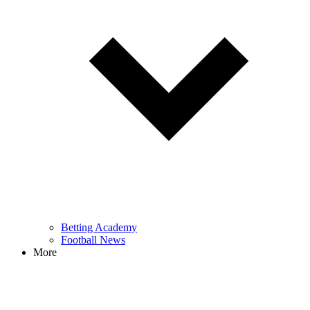
Betting Academy
Football News
More