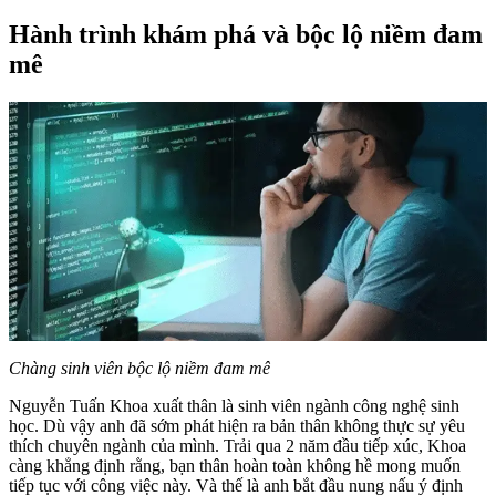
Hành trình khám phá và bộc lộ niềm đam
mê
Chàng sinh viên bộc lộ niềm đam mê
Nguyễn Tuấn Khoa xuất thân là sinh viên ngành công nghệ sinh
học. Dù vậy anh đã sớm phát hiện ra bản thân không thực sự yêu
thích chuyên ngành của mình. Trải qua 2 năm đầu tiếp xúc, Khoa
càng khẳng định rằng, bạn thân hoàn toàn không hề mong muốn
tiếp tục với công việc này. Và thế là anh bắt đầu nung nấu ý định