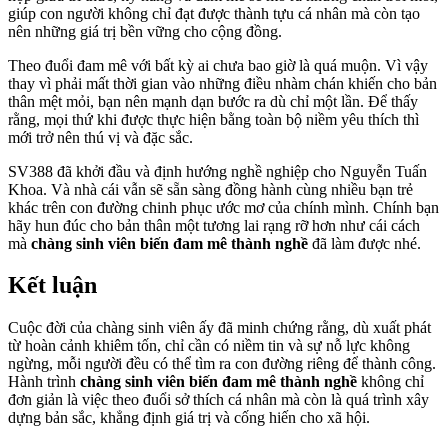
giúp con người không chỉ đạt được thành tựu cá nhân mà còn tạo
nên những giá trị bền vững cho cộng đồng.
Theo đuổi đam mê với bất kỳ ai chưa bao giờ là quá muộn. Vì vậy
thay vì phải mất thời gian vào những điều nhàm chán khiến cho bản
thân mệt mỏi, bạn nên mạnh dạn bước ra dù chỉ một lần. Để thấy
rằng, mọi thứ khi được thực hiện bằng toàn bộ niềm yêu thích thì
mới trở nên thú vị và đặc sắc.
SV388 đã khởi đầu và định hướng nghề nghiệp cho Nguyễn Tuấn
Khoa. Và nhà cái vẫn sẽ sẵn sàng đồng hành cùng nhiều bạn trẻ
khác trên con đường chinh phục ước mơ của chính mình. Chính bạn
hãy hun đúc cho bản thân một tương lai rạng rỡ hơn như cái cách
mà
chàng sinh viên biến đam mê thành nghề
đã làm được nhé.
Kết luận
Cuộc đời của chàng sinh viên ấy đã minh chứng rằng, dù xuất phát
từ hoàn cảnh khiêm tốn, chỉ cần có niềm tin và sự nỗ lực không
ngừng, mỗi người đều có thể tìm ra con đường riêng để thành công.
Hành trình
chàng sinh viên biến đam mê thành nghề
không chỉ
đơn giản là việc theo đuổi sở thích cá nhân mà còn là quá trình xây
dựng bản sắc, khẳng định giá trị và cống hiến cho xã hội.