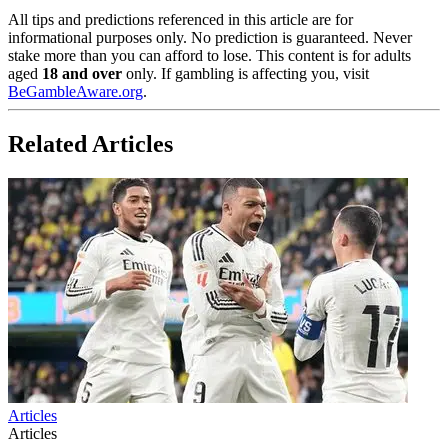
All tips and predictions referenced in this article are for
informational purposes only. No prediction is guaranteed. Never
stake more than you can afford to lose. This content is for adults
aged
18 and over
only. If gambling is affecting you, visit
BeGambleAware.org
.
Related Articles
Articles
Articles