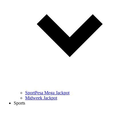
SportPesa Mega Jackpot
Midweek Jackpot
Sports