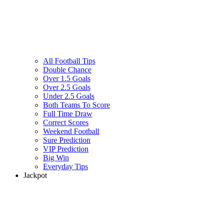
All Football Tips
Double Chance
Over 1.5 Goals
Over 2.5 Goals
Under 2.5 Goals
Both Teams To Score
Full Time Draw
Correct Scores
Weekend Football
Sure Prediction
VIP Prediction
Big Win
Everyday Tips
Jackpot