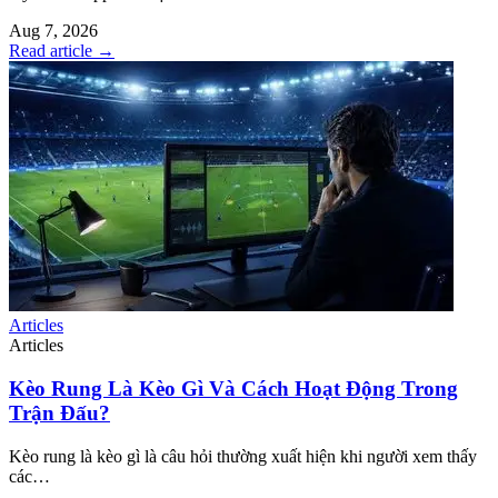
Aug 7, 2026
Read article →
Articles
Articles
Kèo Rung Là Kèo Gì Và Cách Hoạt Động Trong
Trận Đấu?
Kèo rung là kèo gì là câu hỏi thường xuất hiện khi người xem thấy
các…