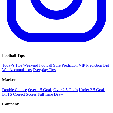
Football Tips
Today's Tips
Weekend Football
Sure Prediction
VIP Prediction
Big
Win
Accumulators
Everyday Tips
Markets
Double Chance
Over 1.5 Goals
Over 2.5 Goals
Under 2.5 Goals
BTTS
Correct Scores
Full Time Draw
Company