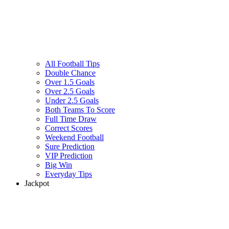
All Football Tips
Double Chance
Over 1.5 Goals
Over 2.5 Goals
Under 2.5 Goals
Both Teams To Score
Full Time Draw
Correct Scores
Weekend Football
Sure Prediction
VIP Prediction
Big Win
Everyday Tips
Jackpot