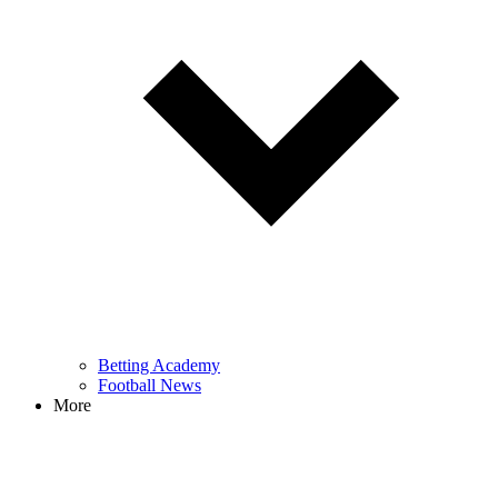
Betting Academy
Football News
More