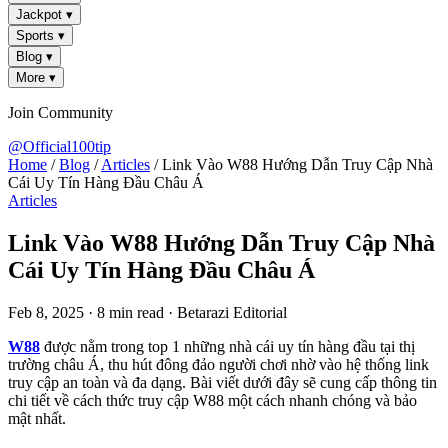
Jackpot
▾
Sports
▾
Blog
▾
More
▾
Join Community
@Official100tip
Home
/
Blog
/
Articles
/
Link Vào W88 Hướng Dẫn Truy Cập Nhà
Cái Uy Tín Hàng Đầu Châu Á
Articles
Link Vào W88 Hướng Dẫn Truy Cập Nhà
Cái Uy Tín Hàng Đầu Châu Á
Feb 8, 2025
·
8 min read
·
Betarazi Editorial
W88
được nằm trong top 1 những nhà cái uy tín hàng đầu tại thị
trường châu Á, thu hút đông đảo người chơi nhờ vào hệ thống link
truy cập an toàn và đa dạng. Bài viết dưới đây sẽ cung cấp thông tin
chi tiết về cách thức truy cập W88 một cách nhanh chóng và bảo
mật nhất.