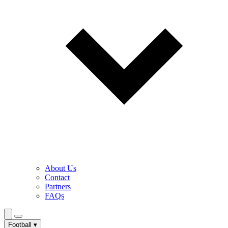
About Us
Contact
Partners
FAQs
Football
▾