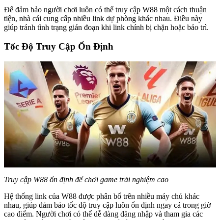
Để đảm bảo người chơi luôn có thể truy cập W88 một cách thuận
tiện, nhà cái cung cấp nhiều link dự phòng khác nhau. Điều này
giúp tránh tình trạng gián đoạn khi link chính bị chặn hoặc bảo trì.
Tốc Độ Truy Cập Ổn Định
Truy cập W88 ổn định để chơi game trải nghiệm cao
Hệ thống link của W88 được phân bổ trên nhiều máy chủ khác
nhau, giúp đảm bảo tốc độ truy cập luôn ổn định ngay cả trong giờ
cao điểm. Người chơi có thể dễ dàng đăng nhập và tham gia các